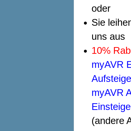
oder
Sie leihe
uns aus
10% Raba
myAVR E
Aufsteig
myAVR A
Einsteige
(andere A