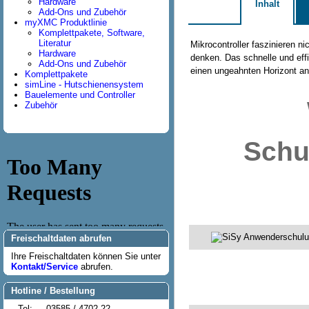
Hardware
Inhalt
Add-Ons und Zubehör
myXMC Produktlinie
Komplettpakete, Software,
Literatur
Mikrocontroller faszinieren n
Hardware
denken. Das schnelle und eff
Add-Ons und Zubehör
einen ungeahnten Horizont an
Komplettpakete
simLine - Hutschienensystem
Bauelemente und Controller
Zubehör
Schu
Freischaltdaten abrufen
Ihre Freischaltdaten können Sie unter
Kontakt/Service
abrufen.
Hotline / Bestellung
Tel:
03585 / 4702-22