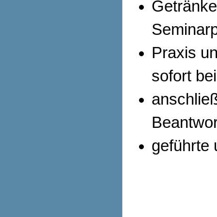
Getränke 
Seminarp
Praxis un
sofort b
anschlie
Beantwort
geführte