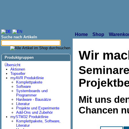
Home
Shop
Warenko
Suche nach Artikeln
Wir mac
Produktgruppen
Übersicht
Seminare
Aktionen
Topseller
myAVR Produktlinie
Projektb
Komplettpakete
Software
Systemboards und
Programmer
Mit uns de
Hardware - Bausätze
Literatur
Chancen nut
Projekte und Experimente
Add-Ons und Zubehör
mySTM32 Produktlinie
Komplettpakete, Software,
Literatur