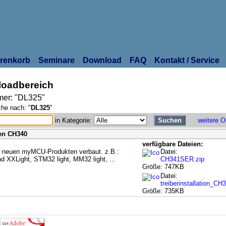
renkorb
Seminare
Download
FAQ
Kontakt / Service
oadbereich
er: "DL325"
che nach: "
DL325
"
in Kategorie:
weitere O
den CH340
verfügbare Dateien:
en neuen myMCU-Produkten verbaut. z.B.:
Datei:
d XXLight, STM32 light, MM32 light, ...
CH341SER.zip
Größe: 747KB
Datei:
treiberinstallation_CH
Größe: 735KB