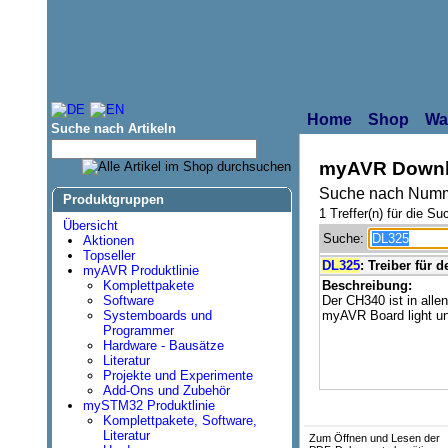
Home
Shop
Wa
Suche nach Artikeln
myAVR Downl
Suche nach Numm
Produktgruppen
1 Treffer(n) für die Su
Übersicht
Suche:
Aktionen
Topseller
DL325
: Treiber für 
myAVR Produktlinie
Komplettpakete
Beschreibung:
Software
Der CH340 ist in all
Systemboards und
myAVR Board light un
Programmer
Hardware - Bausätze
Literatur
Projekte und Experimente
Add-Ons und Zubehör
mySTM32 Produktlinie
Komplettpakete, Software,
Literatur
Zum Öffnen und Lesen der