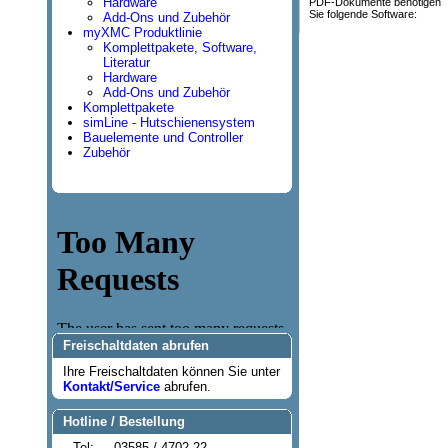
Hardware
PDF-Dokumente benötigen
Sie folgende Software:
Add-Ons und Zubehör
myXMC Produktlinie
Komplettpakete, Software,
Literatur
Hardware
Add-Ons und Zubehör
Komplettpakete
simLine - Hutschienensystem
Bauelemente und Controller
Zubehör
Freischaltdaten abrufen
Ihre Freischaltdaten können Sie unter
Kontakt/Service
abrufen.
Hotline / Bestellung
Tel:
03585 / 4702-22